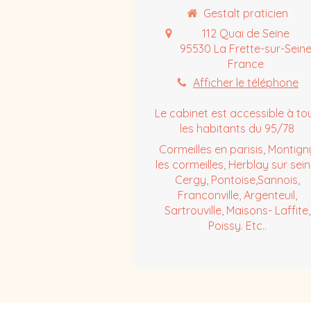
Gestalt praticien
112 Quai de Seine
95530
La Frette-sur-Sein
France
Afficher le téléphone
Le cabinet est accessible à to
les habitants du 95/78
Cormeilles en parisis, Montign
les cormeilles, Herblay sur sein
Cergy, Pontoise,Sannois,
Franconville, Argenteuil,
Sartrouville, Maisons- Laffite,
Poissy. Etc..